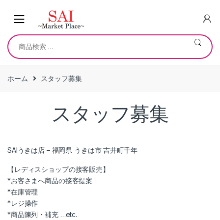
Skip
Skip
to
to
navigation
content
検
索
対
象:
ホーム
スタッフ募集
スタッフ募集
SAIうきは店 – 福岡県 うきは市 吉井町千年
【レディスショップの接客販売】
*お客さまへ商品の接客提案
*在庫管理
*レジ操作
*商品陳列・補充 …etc.