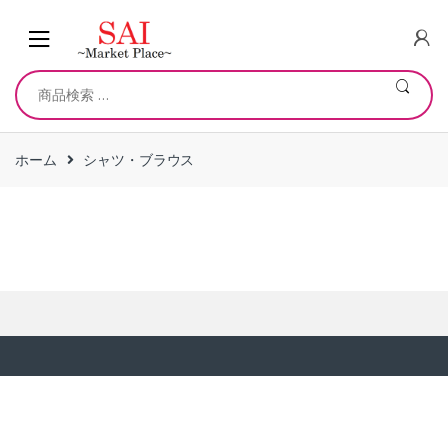
Skip
Skip
to
to
navigation
content
検
索
対
象:
ホーム
シャツ・ブラウス