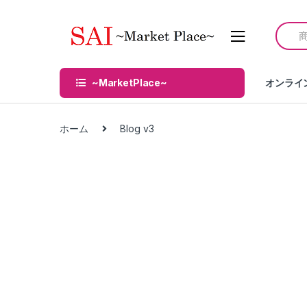
Skip
Skip
to
to
Searc
navigation
content
for:
~MarketPlace~
オンライ
ホーム
Blog v3