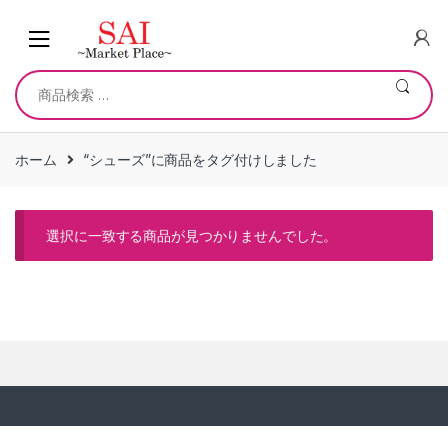
Skip
Skip
to
to
navigation
content
検
索
対
象:
ホーム
“シューズ”に商品をタグ付けしました
選択に一致する商品が見つかりませんでした。