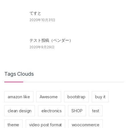
てすと
2020年10月31日
テスト投稿（ベンダー）
2020年9月29日
Tags Clouds
amazon like
Awesome
bootstrap
buy it
clean design
electronics
SHOP
test
theme
video post format
woocommerce