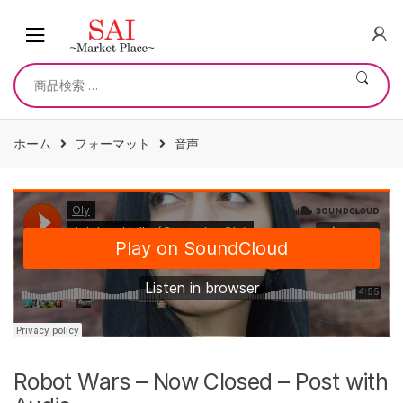
Skip
Skip
to
to
navigation
content
検
索
対
象:
ホーム
フォーマット
音声
Robot Wars – Now Closed – Post with