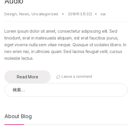
Audio
Design
,
News
,
Uncategorized
2016年3月3日
sai
Lorem ipsum dolor sit amet, consectetur adipiscing elit. Sed
tincidunt, erat in malesuada aliquam, est erat faucibus purus,
eget viverra nulla sem vitae neque. Quisque id sodales libero. In
nec enim nisi, in ultricies quam. Sed lacinia feugiat velit, cursus
molestie lectus.
Read More
Leave a comment
検
索:
About Blog