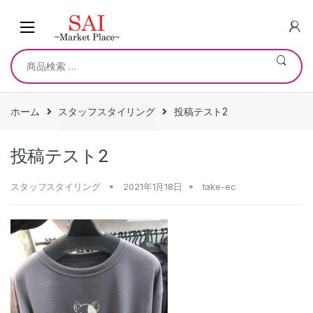
Skip
Skip
to
to
navigation
content
検
索
対
象:
ホーム
スタッフスタイリング
投稿テスト2
投稿テスト2
スタッフスタイリング
2021年1月18日
take-ec