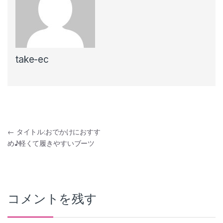
take-ec
投
←
タイトル:おでかけにおすす
め♪軽くて履きやすいブーツ
稿
ナ
ビ
コメントを残す
ゲ
ー