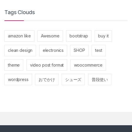
Tags Clouds
amazon like
Awesome
bootstrap
buy it
clean design
electronics
SHOP
test
theme
video post format
woocommerce
wordpress
おでかけ
シューズ
普段使い