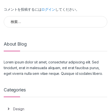
シ
コメントを投稿するには
ログイン
してください。
ョ
検
ン
索:
About Blog
Lorem ipsum dolor sit amet, consectetur adipiscing elit. Sed
tincidunt, erat in malesuada aliquam, est erat faucibus purus,
eget viverra nulla sem vitae neque. Quisque id sodales libero.
Categories
Design